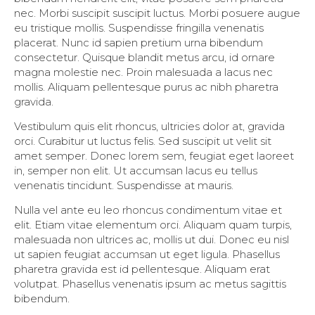
nec. Morbi suscipit suscipit luctus. Morbi posuere augue
eu tristique mollis. Suspendisse fringilla venenatis
placerat. Nunc id sapien pretium urna bibendum
consectetur. Quisque blandit metus arcu, id ornare
magna molestie nec. Proin malesuada a lacus nec
mollis. Aliquam pellentesque purus ac nibh pharetra
gravida.
Vestibulum quis elit rhoncus, ultricies dolor at, gravida
orci. Curabitur ut luctus felis. Sed suscipit ut velit sit
amet semper. Donec lorem sem, feugiat eget laoreet
in, semper non elit. Ut accumsan lacus eu tellus
venenatis tincidunt. Suspendisse at mauris.
Nulla vel ante eu leo rhoncus condimentum vitae et
elit. Etiam vitae elementum orci. Aliquam quam turpis,
malesuada non ultrices ac, mollis ut dui. Donec eu nisl
ut sapien feugiat accumsan ut eget ligula. Phasellus
pharetra gravida est id pellentesque. Aliquam erat
volutpat. Phasellus venenatis ipsum ac metus sagittis
bibendum.