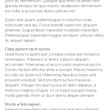
justo ac fermentum. Quisque quis enim sit amet velit
gravida tempor et quis mauris. Vestibulum fermentum
est nulla, a accumsan libero ultrices nec.
Etiam erat quam, pellentesque in maximus vitae,
sollicitudin sed dui. Fusce blandit turpis nec aliquam
pharetra. Suspendisse imperdiet molestie imperdiet.
Pellentesque imperdiet magna tincidunt, ultricies tellus
at, aliquet sapien.
Class aptent taciti socios
Lkad litora torquent per conubia nostra, per inceptos
himenaeos. Praesent ut libero a ipsum aliquam
accumsan. Maecenas ut arcu in justo euismod auctor.
Donec facilisis efficitur ante a suscipit. Mauris maximus
eu odio ac euismod. Maecenas faucibus turpis sed
posuere volutpat. Sed tincidunt luctus massa ac
aliquam. Integer tincidunt purus et diam dapibus, a
rhoncus magna congue. Ut ut turpis suscipit massa
mollis gravida. Proin ut dui in libero aliquet semper.
Morbi a felis sapien
bibendum hendrerit elit, vitae posuere sem pharetra