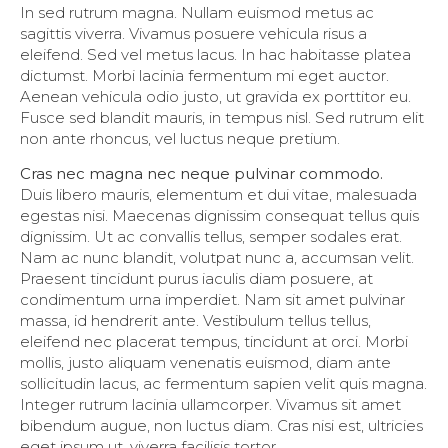
In sed rutrum magna. Nullam euismod metus ac
sagittis viverra. Vivamus posuere vehicula risus a
eleifend. Sed vel metus lacus. In hac habitasse platea
dictumst. Morbi lacinia fermentum mi eget auctor.
Aenean vehicula odio justo, ut gravida ex porttitor eu.
Fusce sed blandit mauris, in tempus nisl. Sed rutrum elit
non ante rhoncus, vel luctus neque pretium.
Cras nec magna nec neque pulvinar commodo.
Duis libero mauris, elementum et dui vitae, malesuada
egestas nisi. Maecenas dignissim consequat tellus quis
dignissim. Ut ac convallis tellus, semper sodales erat.
Nam ac nunc blandit, volutpat nunc a, accumsan velit.
Praesent tincidunt purus iaculis diam posuere, at
condimentum urna imperdiet. Nam sit amet pulvinar
massa, id hendrerit ante. Vestibulum tellus tellus,
eleifend nec placerat tempus, tincidunt at orci. Morbi
mollis, justo aliquam venenatis euismod, diam ante
sollicitudin lacus, ac fermentum sapien velit quis magna.
Integer rutrum lacinia ullamcorper. Vivamus sit amet
bibendum augue, non luctus diam. Cras nisi est, ultricies
eget ipsum ut, viverra facilisis tortor.